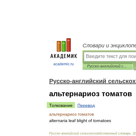
Словари и энциклоп
academic.ru
Русско-английский сельскохозяйственный словарь
Русско-английский сельско
альтернариоз томатов
Толкование
Перевод
альтернариоз
томатов
alternaria
leaf
blight
of
tomatoes
Русско
-
английский
сельскохозяйственный
словарь
.
2