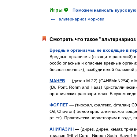
Игры ⚽
Поможем написать курсовую
альтернариоз моркови
Смотреть что такое "альтернариоз 
Вредные организмы, не входящие в пе
Вредные организмы (в защите растений) 
особо опасные и опасные вредные органи
беспозвоночных), возбудителей болезней
МАНЕБ
— (дитан М 22) (С4Н6МnN2S4) х М.
(Du Pont, Rohm and Haas) Кристаллически
органических растворителях. В сухом в
ФОЛПЕТ
— (тиофал, фалтекс, фталан) С9
Oil, Chevron) Белое кристаллическое вещес
рт. ст.). Практически нерастворим в воде
АНИЛАЗИН
— (дирез, дирен, кемат, триаз
триазин (Ethyl Corp., Nippon Soda, Bayer) 