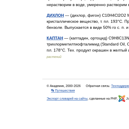
нерастворим в воде, умеренно раствор
ДИХЛОН
— (дихлор, фигон) С10H4Cl2O2 М.
кристаллическое вещество, т. пл. 193°С. П
бензоле. Выпускается в виде 50% го с. п.
КАПТАН
— (каптадин, ортоцид) C9H8C13NO
трихлорметилтиофталимид (Standard Oil, C
пл. 178°С. Тех. продукт окрашен в желты
растений
© Академик, 2000-2026
Обратная связь:
Техподдерж
👣 Путешествия
Экспорт словарей на сайты
, сделанные на PHP,
Jo