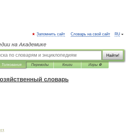
Запомнить сайт
Словарь на свой сайт
RU
едии на Академике
Найти!
Толкования
Переводы
Книги
Игры ⚽
хозяйственный словарь
013
.