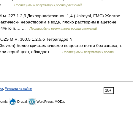
им в… …
Пестициды и регуляторы роста растений
м. 227,1 2,3 Дихлорнафтохинон 1,4 (Uniroyal, FMC) Желтое
рактически нерастворим в воде, плохо растворим в ацетоне,
 и 4% го п.… …
Пестициды и регуляторы роста растений
2S М.м. 300,5 1,2,5,б Тетрагидро N
hevron) Белое кристаллическое вещество почти без запаха, т.
й или серый цвет, обладает… …
Пестициды и регуляторы роста
ка
,
Реклама на сайте
18+
omla,
Drupal,
WordPress, MODx.